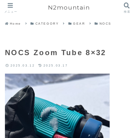
N2mountain
メニュー
検索
Home
CATEGORY
GEAR
NOCS
NOCS Zoom Tube 8×32
2025.03.12
2025.03.17