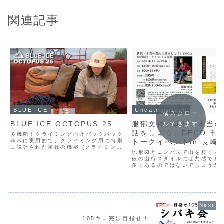
関連記事
BLUE ICE
Uncategorized
横スクロー
BLUE ICE OCTOPUS 25
服部文祥 新刊『本当の
ルできます
話をしよう』DECO 刊
多機能！クライミング向けバックパック
非常に実用的で、クライミング用に特別
トークイベントin 長崎
に設計された複数の機能 (クライミング
地形図とコンパスで山を歩く人
シューズ専用コンパートメント、外側の
彼の山行スタイルには共感でき
メッシュサイドポケット、ロープホルダ
多くあるのではないでしょうか
ーなど) を備え、日常使用にも最適で
山に入る時、必需品とする様々
す。￥19,800 （...
それらを廃したときに僕の山歩
なるのか。服部文祥が書く数々
録を読むたびに想像するの...
105キロ完歩目指せ！