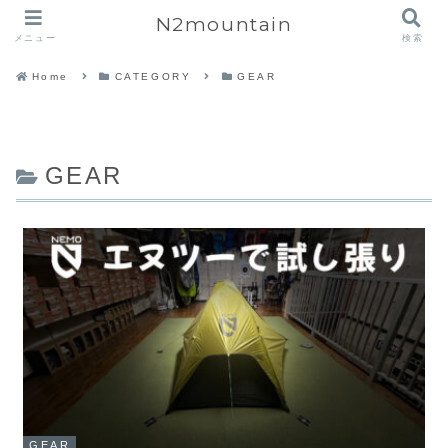
N2mountain
メニュー
検索
Home
CATEGORY
GEAR
GEAR
GEAR